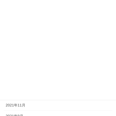
ヨガ哲学講座
旅するヨギーニ
英語でヨガを伝える！
アーカイブ
2023年4月
2022年9月
2022年8月
2022年1月
2021年12月
2021年11月