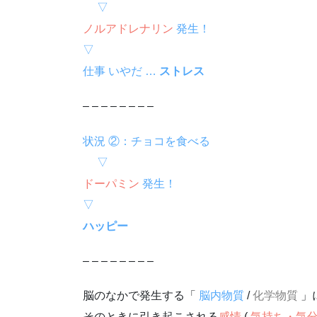
▽
ノルアドレナリン
発生！
▽
仕事 いやだ …
ストレス
– – – – – – – –
状況 ②：チョコを食べる
▽
ドーパミン
発生！
▽
ハッピー
– – – – – – – –
脳のなかで発生する「
脳内物質
/
化学物質
」
そのときに引き起こされる
感情
(
気持ち・気