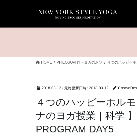
コ
ナ
ン
ビ
テ
ゲ
ン
ー
ツ
シ
へ
ョ
ス
ン
キ
に
ッ
移
HOME
PHILOSOPHY・ヨガのお話
４つのハッピーホルモ
プ
動
2018-03-12
/ 最終更新日時 :
2018-03-12
CreaveDes
４つのハッピーホルモン
ナのヨガ授業｜科学 】 | 
PROGRAM DAY5