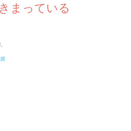
きまっている
が、
物質