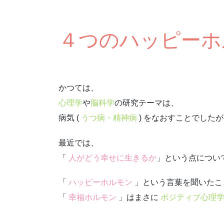
４つのハッピーホ
かつては、
心理学
や
脳科学
の
研究テーマは、
病気 (
うつ病・精神病
) をなおすことでした
最近では、
「
人がどう幸せに生きるか
」という点につい
「
ハッピーホルモン
」という言葉を聞いたこ
「
幸福ホルモン
」はまさに
ポジティブ心理