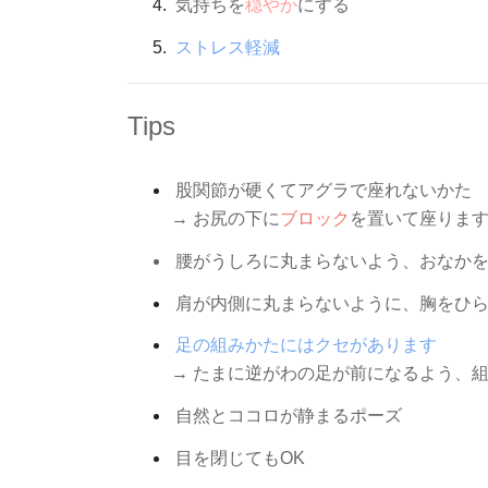
気持ちを
穏やか
にする
ストレス軽減
Tips
股関節が硬くてアグラで座れないかた
→ お尻の下に
ブロック
を置いて座りま
腰がうしろに丸まらないよう、おなかを
肩が内側に丸まらないように、胸をひ
足の組みかたにはクセがあります
→ たまに逆がわの足が前になるよう、
自然とココロが静まるポーズ
目を閉じてもOK