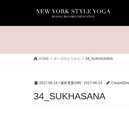
コ
ナ
ン
ビ
テ
ゲ
ン
ー
ツ
シ
へ
ョ
ス
ン
キ
に
ッ
移
HOME
ポーズのとりかた
34_SUKHASANA
プ
動
2017-06-14
/ 最終更新日時 :
2017-06-14
CreaveDes
34_SUKHASANA