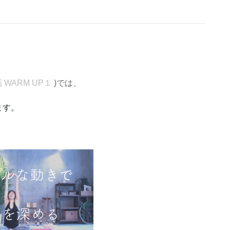
画
WARM UP１
)では、
ます。